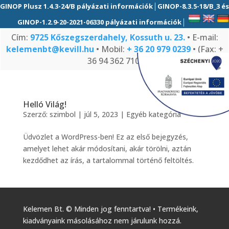
|
GINOP Plusz 1.4.3-24/B pályázati információk
GINOP-8.3.5-18/B_3 és
|
GINOP-1.2.9-20-2021-06330 pályázati információk
Cím:
9725 Kőszegszerdahely, Kossuth u. 23.
• E-mail:
kelemenbt@kevill.hu
• Mobil:
+ 36 20 979 0239
• (Fax: +
36 94 362 710)
Helló Világ!
Szerző:
szimbol
|
júl 5, 2023
|
Egyéb kategória
Üdvözlet a WordPress-ben! Ez az első bejegyzés,
amelyet lehet akár módosítani, akár törölni, aztán
kezdődhet az írás, a tartalommal történő feltöltés.
Kelemen Bt. © Minden jog fenntartva! • Termékeink,
kiadványaink másolásához nem járulunk hozzá.